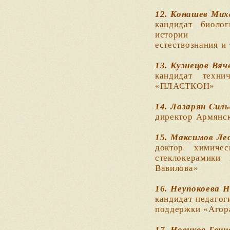
12. Конашев Мих
кандидат биоло
истории
естествознания и
13. Кузнецов Вя
кандидат техни
«ПЛАСТКОН»
14. Лазарян Силь
директор Армянск
15. Максимов Ле
доктор химиче
стеклокерамики
Вавилова»
16. Неупокоева 
кандидат педагог
поддержки «Агор
17. Новиков Ген