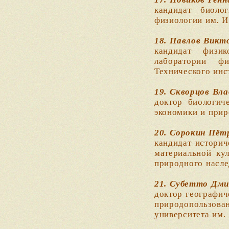
кандидат биоло
физиологии им. И
18. Павлов Викт
кандидат физик
лаборатории фи
Технического инс
19. Скворцов Вл
доктор биологич
экономики и прир
20. Сорокин Пёт
кандидат историч
материальной кул
природного насле
21. Субетто Дми
доктор географич
природопользов
университета им.