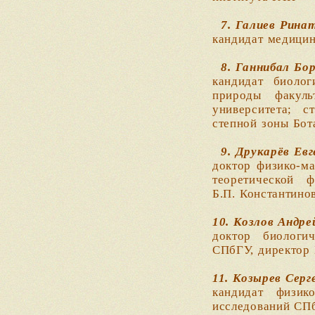
7. Галиев Рина
кандидат медици
8. Ганнибал Бо
кандидат биоло
природы факуль
университета; с
степной зоны Бот
9. Друкарёв Евг
доктор физико-ма
теоретической 
Б.П. Константино
10. Козлов Андр
доктор биологич
СПбГУ, директор
11. Козырев Серг
кандидат физик
исследований СПб