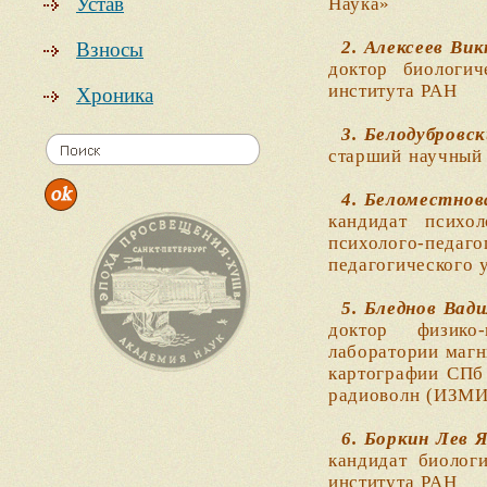
Устав
Наука»
2. Алексеев Вик
Взносы
доктор биологич
института РАН
Хроника
3. Белодубровск
старший научный
4. Беломестнов
кандидат психо
психолого-пед
педагогического 
5. Бледнов Вади
доктор физико
лаборатории маг
картографии СПб 
радиоволн (ИЗМИ
6. Боркин Лев Я
кандидат биолог
института РАН