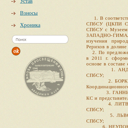
Устав
Взносы
1. В соответств
СПбСУ (ЦКПИ СП
Хроника
СПбСУ с Музеем-у
ЗАПАДНО-ГИМАЛ
изучения приро
Рерихов в долине
2. По предложе
в 2011 г. сформ
основе в составе
1. АНДРЕЕВ Але
СПбСУ;
2. БОРКИН Лев 
Координационног
3. ГАННИБАЛ Бо
КС и представит
4. ЛИТВИНЧУК С
СПбСУ;
5. ЛЬВОВСКИЙ А
СПбСУ;
6. НЕУПОКОЕВА 