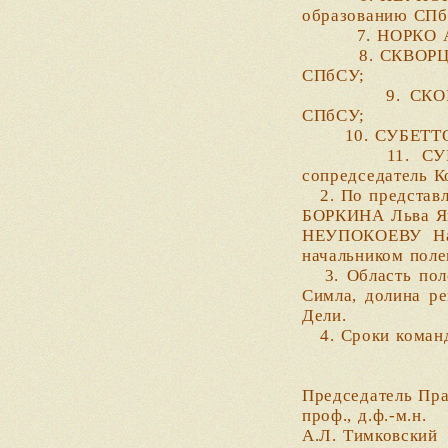
образованию СПб
7. НОРКО Алек
8. СКВОРЦОВ Вла
СПбСУ;
9. СКОРИНОВ Дм
СПбСУ;
10. СУБЕТТО Га
11. СУБЕТТО Д
сопредседатель 
2. По представ
БОРКИНА Льва Як
НЕУПОКОЕВУ Над
начальником поле
3. Область поле
Симла, долина ре
Дели.
4. Сроки команди
Председатель Пр
про
А.Л. Тимковский