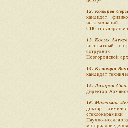
12. Козырев Серг
кандидат физик
исследований
СПб государствен
13. Косых Алекс
внештатный сот
сотрудник
Новгородской арх
14. Кузнецов Вя
кандидат техниче
15. Лазарян Силь
директор Армянск
16. Максимов Ле
доктор химиче
стеклокерамики
Научно-исследова
материаловедени