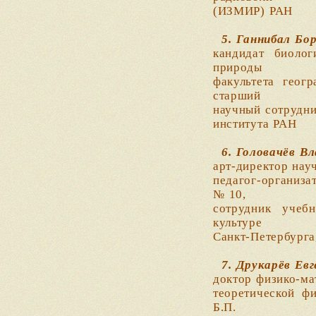
(ИЗМИР) РАН
5. Ганнибал Бо
кандидат биоло
природы
факультета геог
старший
научный сотрудни
института РАН
6. Головачёв В
арт-директор нау
педагог-организа
№ 10,
сотрудник учеб
культуре
Санкт-Петербурга
7. Друкарёв Ев
доктор физико-ма
теоретической ф
Б.П.