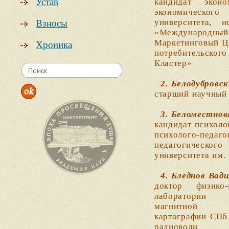
Устав
кандидат экон
экономического
университета, 
Взносы
«Международный
Маркетинговый Ц
Хроника
потребительског
Кластер»
2. Белодубровс
старший научный
3. Беломестнов
кандидат психоло
психолого-пед
педагогического
университета им.
4. Бледнов Вади
доктор физико
лаборатории
магнитной
картографии СПб 
радиоволн