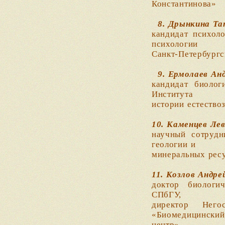
Константинова»
8. Дрынкина Та
кандидат психол
психологии
Санкт-Петербургс
9. Ермолаев Ан
кандидат биолог
Института
истории естество
10. Каменцев Ле
научный сотруд
геологии и
минеральных рес
11. Козлов Андр
доктор биологич
СПбГУ,
директор Негос
«Биомедицинский
центр»