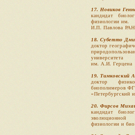
17. Новиков Ген
кандидат биоло
физиологии им.
И.П. Павлова РАН
18. Субетто Дми
доктор географич
природопользов
университета
им. А.И. Герцена
19. Тимковский 
доктор физико
биополимеров Ф
«Петербургский и
20. Фирсов Миха
кандидат биоло
эволюционной
физиологии и био