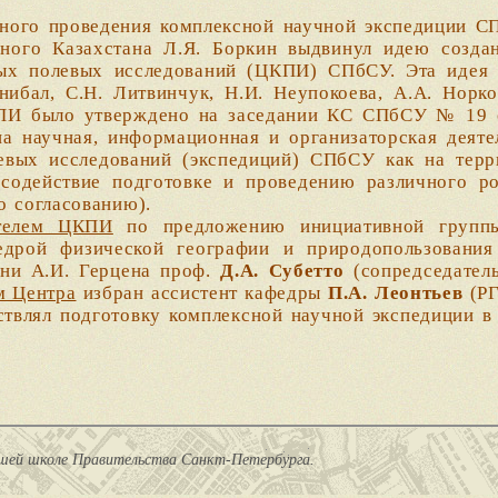
 проведения комплексной научной экспедиции СПб
дного Казахстана Л.Я. Боркин выдвинул идею создан
ых полевых исследований (ЦКПИ) СПбСУ. Эта идея 
ибал, С.Н. Литвинчук, Н.И. Неупокоева, А.А. Норко
И было утверждено на заседании КС СПбСУ № 19 от 
а научная, информационная и организаторская деяте
евых исследований (экспедиций) СПбСУ как на терр
 содействие подготовке и проведению различного р
о согласованию).
телем ЦКПИ
по предложению инициативной группы
дрой физической географии и природопользования 
ени А.И. Герцена проф.
Д.А. Субетто
(сопредседател
м Центра
избран ассистент кафедры
П.А. Леонтьев
(РГ
ял подготовку комплексной научной экспедиции в 
сшей школе Правительства Санкт-Петербурга.