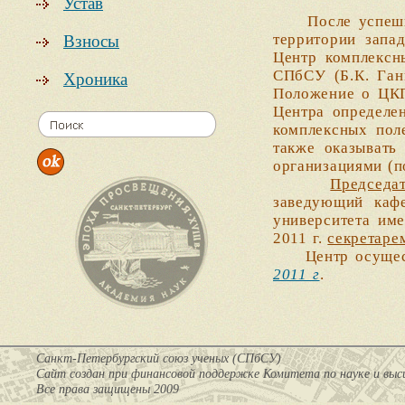
Устав
После успешного
территории запа
Взносы
Центр комплексн
СПбСУ (Б.К. Ганн
Хроника
Положение о ЦКП
Центра определен
комплексных пол
также оказывать
организациями (п
Председа
заведующий кафе
университета им
2011 г.
секретаре
Центр осуществл
2011 г
.
Санкт-Петербургский союз ученых (СПбСУ)
Cайт создан при финансовой поддержке Комитета по науке и вы
Все права защищены 2009