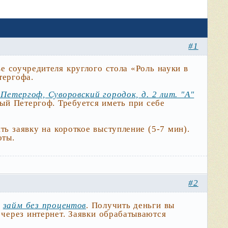
#1
 соучредителя круглого стола «Роль науки в
тергофа.
Петергоф, Суворовский городок, д. 2 лит. "А"
вый Петергоф. Требуется иметь при себе
ть заявку на короткое выступление (5-7 мин).
оты.
#2
в
займ без процентов
. Получить деньги вы
через интернет. Заявки обрабатываются