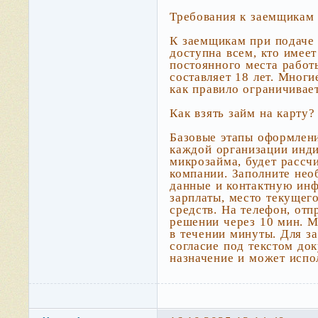
Требования к заемщикам
К заемщикам при подаче
доступна всем, кто имее
постоянного места работ
составляет 18 лет. Мног
как правило ограничива
Как взять займ на карту?
Базовые этапы оформлен
каждой организации инди
микрозайма, будет рассч
компании. Заполните не
данные и контактную инф
зарплаты, место текущег
средств. На телефон, от
решении через 10 мин. М
в течении минуты. Для з
согласие под текстом до
назначение и может испо