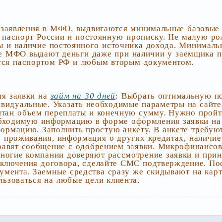
 заявления в МФО, выдвигаются минимальные базовые 
т паспорт России и постоянную прописку. Не малую ро
ы и наличие постоянного источника дохода. Минимальн
ие МФО выдают деньги даже при наличии у заемщика п
ется паспортом РФ и любым вторым документом.
ия заявки на
займ на 30 дней
: Выбрать оптимальную п
видуальные. Указать необходимые параметры на сайт
итан объем переплаты и конечную сумму. Нужно прой
обходимую информацию в форме оформления заявки на 
ормацию. Заполнить простую анкету. В анкете требую
о проживания, информация о других кредитах, наличие
правят сообщение с одобрением заявки. Микрофинансо
ногие компании доверяют рассмотрение заявки и прин
аключения договора, сделайте СМС подтверждение. Пос
кумента. Заемные средства сразу же скидывают на карт
льзоваться на любые цели клиента.