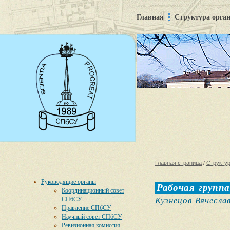
Главная
Структура орга
Главная страница
/
Структур
Руководящие органы
Рабочая групп
Координационный совет
СП6СУ
Кузнецов Вячесла
Правление СПбСУ
Научный совет СПбСУ
Ревизионная комиссия