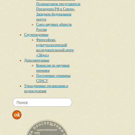
Полномочном представителе
Президента РФ в Северо-
Западном федеральном
округе
Союз научных обществ
России
Соучрежденные
Философско-
культурологический
исследовательский центр
«Эйдос»
Дополнительные
Комиссии по научным
премиям
Постоянные семинары
СПбСУ
Упраздненные организации и
подразделения