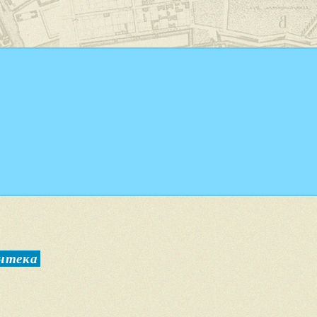
онтека