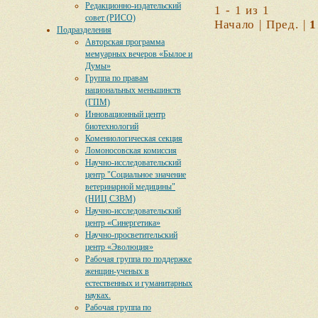
Редакционно-издательский
1 - 1 из 1
совет (РИСО)
Начало | Пред. |
1
Подразделения
Авторская программа
мемуарных вечеров «Былое и
Думы»
Группа по правам
национальных меньшинств
(ГПМ)
Инновационный центр
биотехнологий
Комениологическая секция
Ломоносовская комиссия
Научно-исследовательский
центр "Социальное значение
ветеринарной медицины"
(НИЦ СЗВМ)
Научно-исследовательский
центр «Синергетика»
Научно-просветительский
центр «Эволюция»
Рабочая группа по поддержке
женщин-ученых в
естественных и гуманитарных
науках.
Рабочая группа по