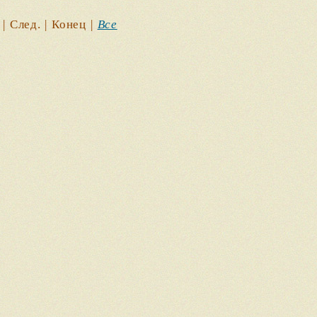
| След. | Конец
|
Все