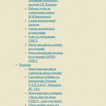
сохранению творческого
наследия Г.В. Пионтека
Рабочая группа по
увековечению памяти
М.М.Ковалевского
Секция антропогенной
экологии
Секция исторического
музыкознания
Совет по образованию
СПбСУ
Центр гималайских научных
исследований
Центр комплексных полевых
исследований (ЦКПИ)
СПбСУ
Партнёры
Международная школа
социологии науки и техники
Consortium of Affiliates for
Internationales Programs
(CA1P-AAAS), Washington,
DC, USA
Международная ассоциация
«Эпосы народов мира»
(СПбСУ - член-учредитель)
Общественная палата при